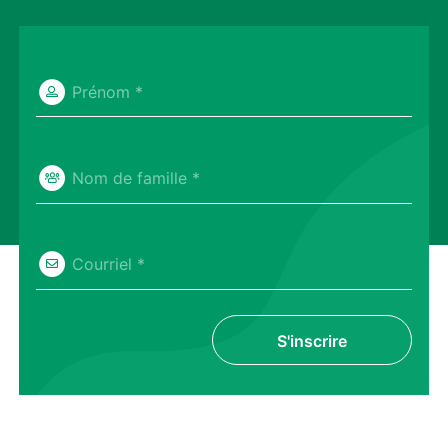
Prénom *
Nom de famille *
Courriel *
S'inscrire