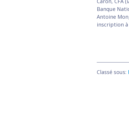
Caron, CFA (i
Banque Natio
Antoine Mong
inscription 
Classé sous: