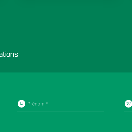
ations
Prénom *