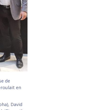
se de
roulait en
pha), David