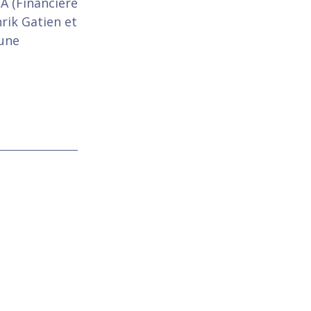
A (Financière
rik Gatien et
’une