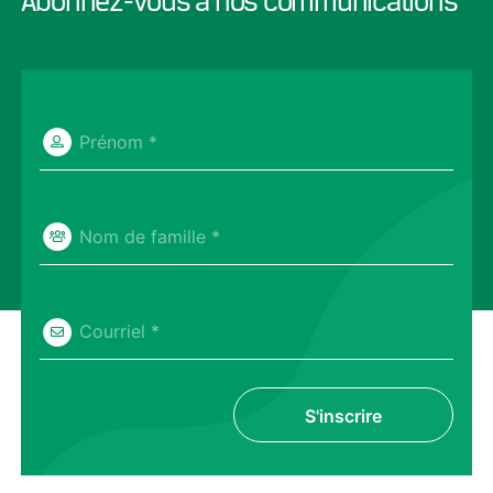
Abonnez-vous à nos communications
Prénom *
Nom de famille *
Courriel *
S'inscrire