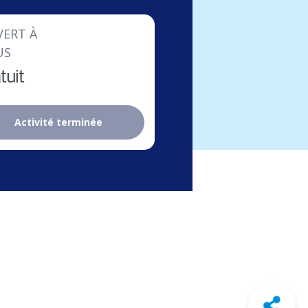
ERT À
US
tuit
Activité terminée