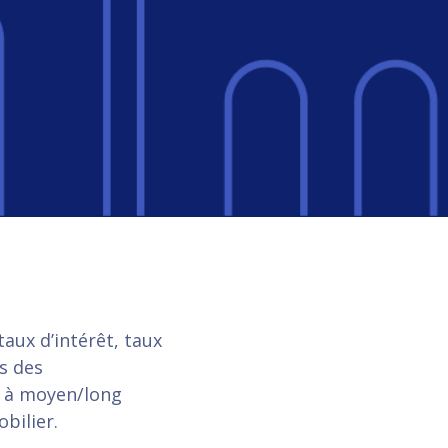
taux d’intérêt, taux
s des
x à moyen/long
bilier.