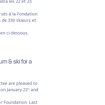
dra les 22 et 23
sés à la Fondation
 de 330 skieurs et
en ci-dessous.
m & ski for a
tee are pleased to
 on January 22
and
nd
er Foundation. Last