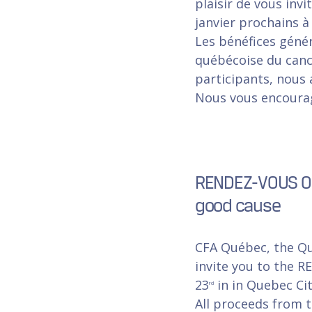
plaisir de vous inv
janvier prochains 
Les bénéfices géné
québécoise du cance
participants, nous 
Nous vous encourage
RENDEZ-VOUS OF 
good cause
CFA Québec, the Qu
invite you to the 
23
in in Quebec Cit
rd
All proceeds from t